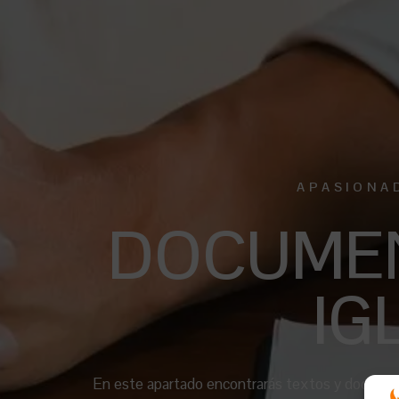
APASIONA
DOCUMEN
IG
En este apartado encontrarás textos y documento