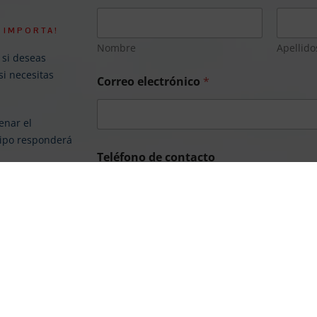
 IMPORTA!
Nombre
Apellido
 si deseas
si necesitas
Correo electrónico
*
enar el
uipo responderá
Teléfono de contacto
¿Cuál es tu consulta o petición?
*