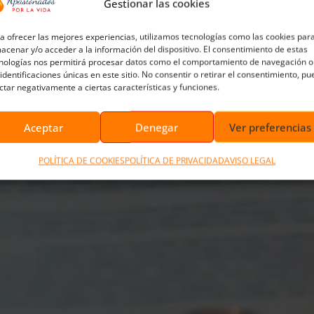
Gestionar las cookies
a ofrecer las mejores experiencias, utilizamos tecnologías como las cookies par
acenar y/o acceder a la información del dispositivo. El consentimiento de estas
nologías nos permitirá procesar datos como el comportamiento de navegación o
 identificaciones únicas en este sitio. No consentir o retirar el consentimiento, p
ctar negativamente a ciertas características y funciones.
Aceptar
Denegar
Ver preferencias
POLÍTICA DE COOKIES
POLÍTICA DE PRIVACIDAD
AVISO LEGAL