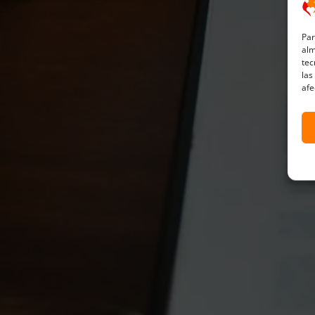
Par
alm
tec
las
afe