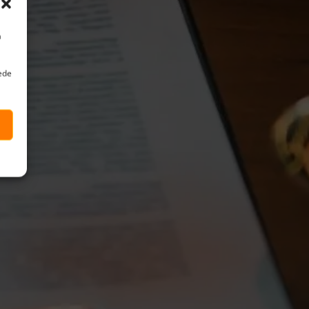
a
uede