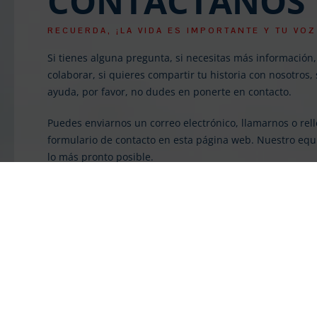
CONTÁCTANOS
RECUERDA, ¡LA VIDA ES IMPORTANTE Y TU VOZ
Si tienes alguna pregunta, si necesitas más información,
colaborar, si quieres compartir tu historia con nosotros, 
ayuda, por favor, no dudes en ponerte en contacto.
Puedes enviarnos un correo electrónico, llamarnos o rell
formulario de contacto en esta página web. Nuestro eq
lo más pronto posible.
info@apasionadosporlavida.org
+34 628 019 078
Dirección: Plaça de l’Església, 4.
08960 Sant Just Desvern, Barcelona